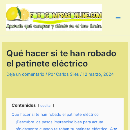
Ir
al
contenido
Main
Men
Qué hacer si te han robado
el patinete eléctrico
Deja un comentario
/ Por
Carlos Siles
/
12 marzo, 2024
Contenidos
ocultar
Qué hacer si te han robado el patinete eléctrico
¡Descubre los pasos imprescindibles para actuar
rápidamente cuando te roban tu patinete eléctrico! 🛴💔