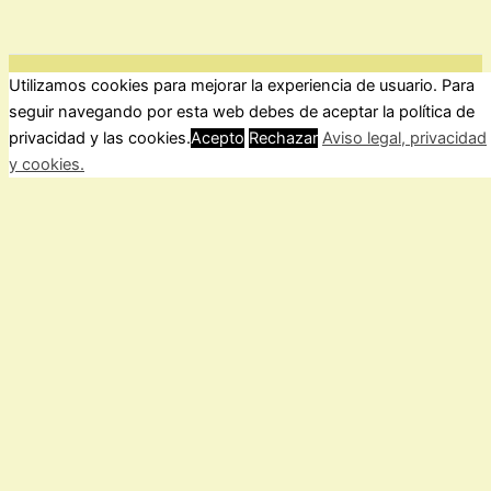
Utilizamos cookies para mejorar la experiencia de usuario. Para
ForoComprasOnline Copyright © 2026 |
Privacidad
seguir navegando por esta web debes de aceptar la política de
privacidad y las cookies.
Acepto
Rechazar
Aviso legal, privacidad
y cookies.
Cerrar
Privacy Overview
This website uses cookies to improve your experience while
you navigate through the website. Out of these, the cookies
that are categorized as necessary are stored on your browser
as they are essential for the working of basic functionalities of