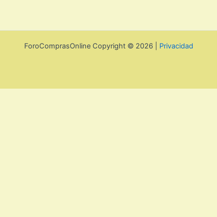
ForoComprasOnline Copyright © 2026 |
Privacidad
Utilizamos cookies para mejorar la experiencia de usuario. Para
seguir navegando por esta web debes de aceptar la política de
privacidad y las cookies.
Acepto
Rechazar
Aviso legal, privacidad y
cookies.
Política de privacidad y cookies
Cerrar
Privacy Overview
This website uses cookies to improve your experience while you