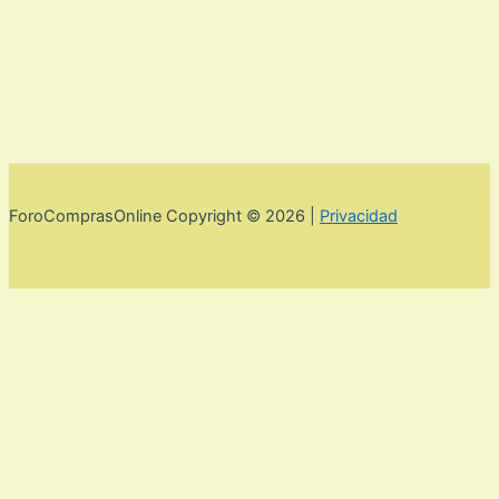
ForoComprasOnline Copyright © 2026 |
Privacidad
Utilizamos cookies para mejorar la experiencia de usuario. Para
seguir navegando por esta web debes de aceptar la política de
privacidad y las cookies.
Acepto
Rechazar
Aviso legal,
privacidad y cookies.
Política de privacidad y cookies