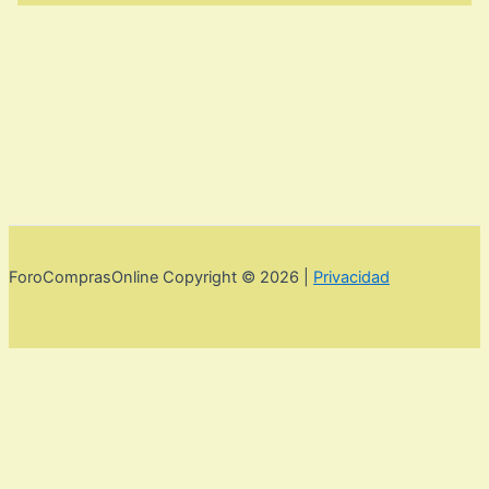
ForoComprasOnline Copyright © 2026 |
Privacidad
Utilizamos cookies para mejorar la experiencia de usuario. Para
seguir navegando por esta web debes de aceptar la política de
privacidad y las cookies.
Acepto
Rechazar
Aviso legal,
privacidad y cookies.
Política de privacidad y cookies