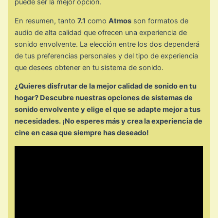
puede ser la mejor opción.
En resumen, tanto
7.1
como
Atmos
son formatos de
audio de alta calidad que ofrecen una experiencia de
sonido envolvente. La elección entre los dos dependerá
de tus preferencias personales y del tipo de experiencia
que desees obtener en tu sistema de sonido.
¿Quieres disfrutar de la mejor calidad de sonido en tu
hogar? Descubre nuestras opciones de sistemas de
sonido envolvente y elige el que se adapte mejor a tus
necesidades. ¡No esperes más y crea la experiencia de
cine en casa que siempre has deseado!