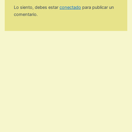
Lo siento, debes estar
conectado
para publicar un
comentario.