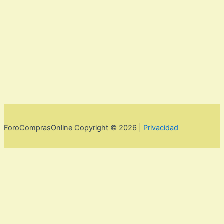
ForoComprasOnline Copyright © 2026 |
Privacidad
Utilizamos cookies para mejorar la experiencia de usuario. Para
seguir navegando por esta web debes de aceptar la política de
privacidad y las cookies.
Acepto
Rechazar
Aviso legal,
privacidad y cookies.
Política de privacidad y cookies