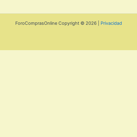
ForoComprasOnline Copyright © 2026 |
Privacidad
Utilizamos cookies para mejorar la experiencia de usuario. Para
seguir navegando por esta web debes de aceptar la política de
privacidad y las cookies.
Acepto
Rechazar
Aviso legal, privacidad y
cookies.
Política de privacidad y cookies
Cerrar
Privacy Overview
This website uses cookies to improve your experience while you
navigate through the website. Out of these, the cookies that are