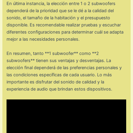
En última instancia, la elección entre 1 o 2 subwoofers
dependerá de la prioridad que se le dé a la calidad del
sonido, el tamaño de la habitación y el presupuesto
disponible. Es recomendable realizar pruebas y escuchar
diferentes configuraciones para determinar cuál se adapta
mejor a las necesidades personales.
En resumen, tanto **1 subwoofer** como **2
subwoofers** tienen sus ventajas y desventajas. La
elección final dependerá de las preferencias personales y
las condiciones específicas de cada usuario. Lo más
importante es disfrutar del sonido de calidad y la
experiencia de audio que brindan estos dispositivos.