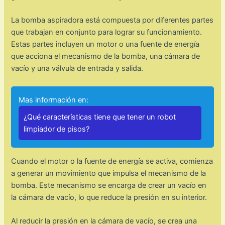
La bomba aspiradora está compuesta por diferentes partes
que trabajan en conjunto para lograr su funcionamiento.
Estas partes incluyen un motor o una fuente de energía
que acciona el mecanismo de la bomba, una cámara de
vacío y una válvula de entrada y salida.
Mas información en:
¿Qué características tiene que tener un robot
limpiador de pisos?
Cuando el motor o la fuente de energía se activa, comienza
a generar un movimiento que impulsa el mecanismo de la
bomba. Este mecanismo se encarga de crear un vacío en
la cámara de vacío, lo que reduce la presión en su interior.
Al reducir la presión en la cámara de vacío, se crea una