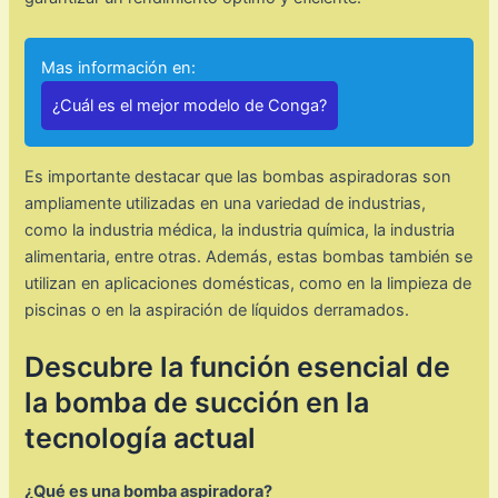
Mas información en:
¿Cuál es el mejor modelo de Conga?
Es importante destacar que las bombas aspiradoras son
ampliamente utilizadas en una variedad de industrias,
como la industria médica, la industria química, la industria
alimentaria, entre otras. Además, estas bombas también se
utilizan en aplicaciones domésticas, como en la limpieza de
piscinas o en la aspiración de líquidos derramados.
Descubre la función esencial de
la bomba de succión en la
tecnología actual
¿Qué es una bomba aspiradora?