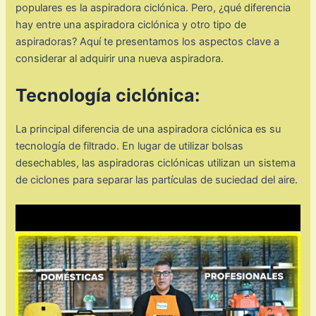
populares es la aspiradora ciclónica. Pero, ¿qué diferencia
hay entre una aspiradora ciclónica y otro tipo de
aspiradoras? Aquí te presentamos los aspectos clave a
considerar al adquirir una nueva aspiradora.
Tecnología ciclónica:
La principal diferencia de una aspiradora ciclónica es su
tecnología de filtrado. En lugar de utilizar bolsas
desechables, las aspiradoras ciclónicas utilizan un sistema
de ciclones para separar las partículas de suciedad del aire.