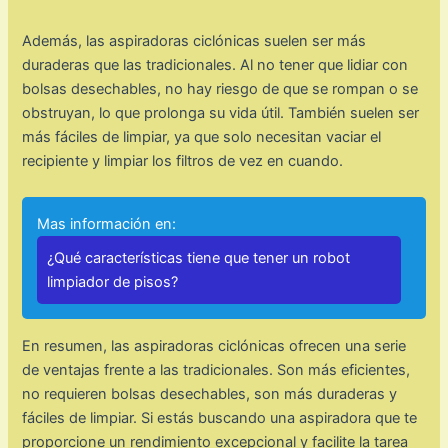
Además, las aspiradoras ciclónicas suelen ser más
duraderas que las tradicionales. Al no tener que lidiar con
bolsas desechables, no hay riesgo de que se rompan o se
obstruyan, lo que prolonga su vida útil. También suelen ser
más fáciles de limpiar, ya que solo necesitan vaciar el
recipiente y limpiar los filtros de vez en cuando.
Mas información en:
¿Qué características tiene que tener un robot
limpiador de pisos?
En resumen, las aspiradoras ciclónicas ofrecen una serie
de ventajas frente a las tradicionales. Son más eficientes,
no requieren bolsas desechables, son más duraderas y
fáciles de limpiar. Si estás buscando una aspiradora que te
proporcione un rendimiento excepcional y facilite la tarea