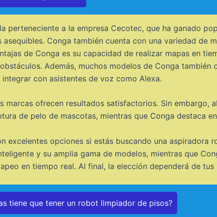
a perteneciente a la empresa Cecotec, que ha ganado popu
s asequibles. Conga también cuenta con una variedad de m
tajas de Conga es su capacidad de realizar mapas en tiemp
ar obstáculos. Además, muchos modelos de Conga también of
 integrar con asistentes de voz como Alexa.
bas marcas ofrecen resultados satisfactorios. Sin embargo,
aptura de pelo de mascotas, mientras que Conga destaca en 
excelentes opciones si estás buscando una aspiradora rob
nteligente y su amplia gama de modelos, mientras que Cong
peo en tiempo real. Al final, la elección dependerá de tus
as tiene que tener un robot limpiador de pisos?