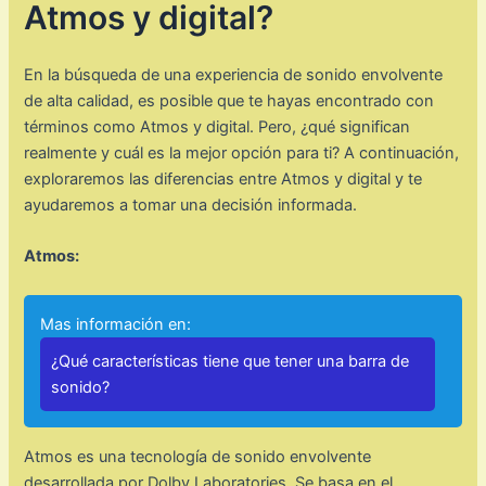
Atmos y digital?
En la búsqueda de una experiencia de sonido envolvente
de alta calidad, es posible que te hayas encontrado con
términos como Atmos y digital. Pero, ¿qué significan
realmente y cuál es la mejor opción para ti? A continuación,
exploraremos las diferencias entre Atmos y digital y te
ayudaremos a tomar una decisión informada.
Atmos:
Mas información en:
¿Qué características tiene que tener una barra de
sonido?
Atmos es una tecnología de sonido envolvente
desarrollada por Dolby Laboratories. Se basa en el