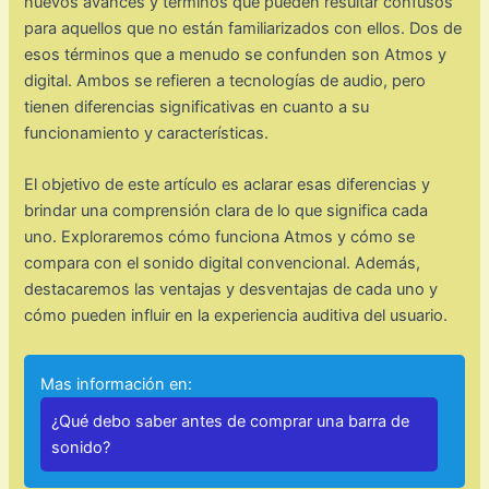
nuevos avances y términos que pueden resultar confusos
para aquellos que no están familiarizados con ellos. Dos de
esos términos que a menudo se confunden son Atmos y
digital. Ambos se refieren a tecnologías de audio, pero
tienen diferencias significativas en cuanto a su
funcionamiento y características.
El objetivo de este artículo es aclarar esas diferencias y
brindar una comprensión clara de lo que significa cada
uno. Exploraremos cómo funciona Atmos y cómo se
compara con el sonido digital convencional. Además,
destacaremos las ventajas y desventajas de cada uno y
cómo pueden influir en la experiencia auditiva del usuario.
Mas información en:
¿Qué debo saber antes de comprar una barra de
sonido?