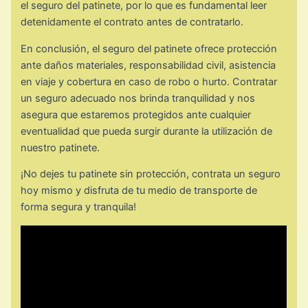
el seguro del patinete, por lo que es fundamental leer
detenidamente el contrato antes de contratarlo.
En conclusión, el seguro del patinete ofrece protección
ante daños materiales, responsabilidad civil, asistencia
en viaje y cobertura en caso de robo o hurto. Contratar
un seguro adecuado nos brinda tranquilidad y nos
asegura que estaremos protegidos ante cualquier
eventualidad que pueda surgir durante la utilización de
nuestro patinete.
¡No dejes tu patinete sin protección, contrata un seguro
hoy mismo y disfruta de tu medio de transporte de
forma segura y tranquila!