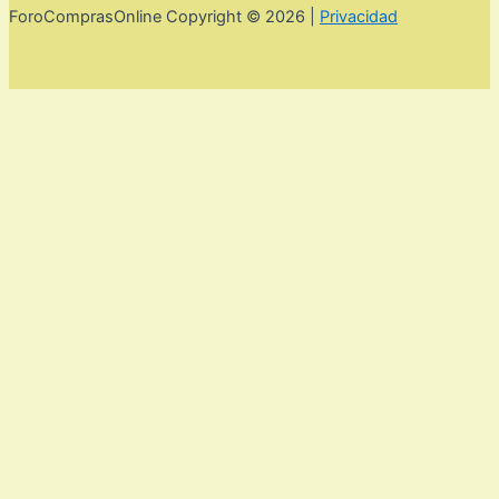
ForoComprasOnline Copyright © 2026 |
Privacidad
Utilizamos cookies para mejorar la experiencia de usuario. Para
seguir navegando por esta web debes de aceptar la política de
privacidad y las cookies.
Acepto
Rechazar
Aviso legal,
privacidad y cookies.
Política de privacidad y cookies
Cerrar
Privacy Overview
This website uses cookies to improve your experience while
you navigate through the website. Out of these, the cookies
that are categorized as necessary are stored on your browser