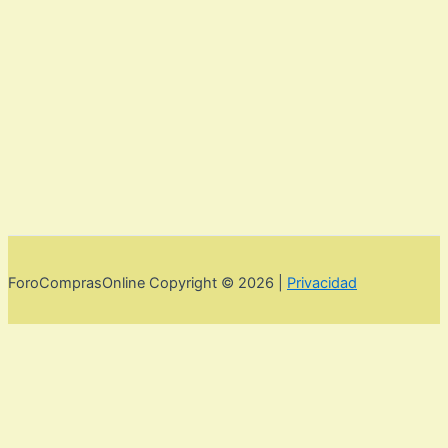
ForoComprasOnline Copyright © 2026 |
Privacidad
Utilizamos cookies para mejorar la experiencia de usuario. Para
seguir navegando por esta web debes de aceptar la política de
privacidad y las cookies.
Acepto
Rechazar
Aviso legal,
privacidad y cookies.