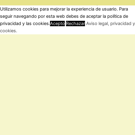
ForoComprasOnline Copyright © 2026 |
Privacidad
Utilizamos cookies para mejorar la experiencia de usuario. Para
seguir navegando por esta web debes de aceptar la política de
privacidad y las cookies.
Acepto
Rechazar
Aviso legal, privacidad y
cookies.
Cerrar
Privacy Overview
This website uses cookies to improve your experience while you
navigate through the website. Out of these, the cookies that are
categorized as necessary are stored on your browser as they are
essential for the working of basic functionalities of the
...
Necessary
Necessary
Siempre activado
Necessary cookies are absolutely essential for the website to
function properly. This category only includes cookies that