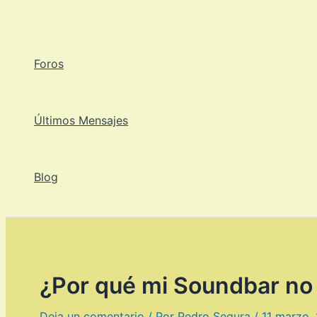
Ir
al
contenido
Foros
Últimos Mensajes
Blog
¿Por qué mi Soundbar no
Deja un comentario
/ Por
Pedro Segura
/
11 marzo,