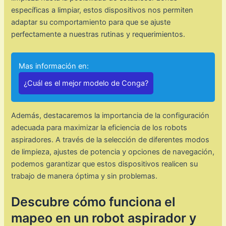
específicas a limpiar, estos dispositivos nos permiten
adaptar su comportamiento para que se ajuste
perfectamente a nuestras rutinas y requerimientos.
Mas información en:
¿Cuál es el mejor modelo de Conga?
Además, destacaremos la importancia de la configuración
adecuada para maximizar la eficiencia de los robots
aspiradores. A través de la selección de diferentes modos
de limpieza, ajustes de potencia y opciones de navegación,
podemos garantizar que estos dispositivos realicen su
trabajo de manera óptima y sin problemas.
Descubre cómo funciona el
mapeo en un robot aspirador y