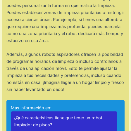
puedes personalizar la forma en que realiza la limpieza.
Puedes establecer zonas de limpieza prioritarias o restringir
acceso a ciertas áreas. Por ejemplo, si tienes una alfombra
que requiere una limpieza más profunda, puedes marcarla
como una zona prioritaria y el robot dedicará más tiempo y
esfuerzo en esa área.
Además, algunos robots aspiradores ofrecen la posibilidad
de programar horarios de limpieza o incluso controlarlos a
través de una aplicación móvil. Esto te permite ajustar la
limpieza a tus necesidades y preferencias, incluso cuando
no estás en casa. ¡Imagina llegar a un hogar limpio y fresco
sin haber levantado un dedo!
Mas información en:
¿Qué características tiene que tener un robot
limpiador de pisos?