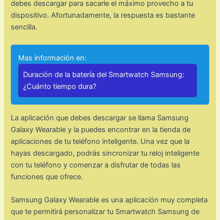
debes descargar para sacarle el máximo provecho a tu
dispositivo. Afortunadamente, la respuesta es bastante
sencilla.
Mas información en:
Duración de la batería del Smartwatch Samsung:
¿Cuánto tiempo dura?
La aplicación que debes descargar se llama Samsung
Galaxy Wearable y la puedes encontrar en la tienda de
aplicaciones de tu teléfono inteligente. Una vez que la
hayas descargado, podrás sincronizar tu reloj inteligente
con tu teléfono y comenzar a disfrutar de todas las
funciones que ofrece.
Samsung Galaxy Wearable es una aplicación muy completa
que te permitirá personalizar tu Smartwatch Samsung de