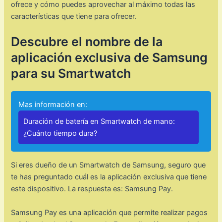
ofrece y cómo puedes aprovechar al máximo todas las
características que tiene para ofrecer.
Descubre el nombre de la
aplicación exclusiva de Samsung
para su Smartwatch
Mas información en:
Duración de batería en Smartwatch de mano:
¿Cuánto tiempo dura?
Si eres dueño de un Smartwatch de Samsung, seguro que
te has preguntado cuál es la aplicación exclusiva que tiene
este dispositivo. La respuesta es: Samsung Pay.
Samsung Pay es una aplicación que permite realizar pagos