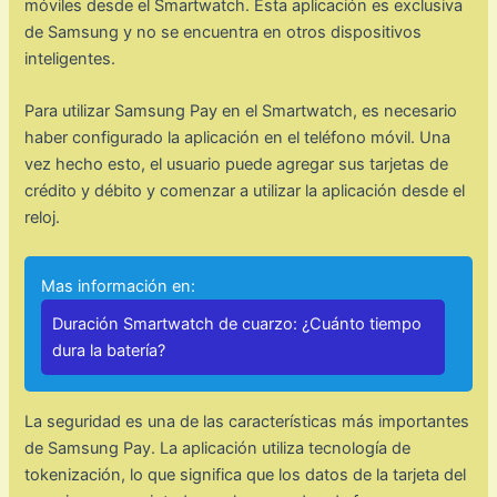
móviles desde el Smartwatch. Esta aplicación es exclusiva
de Samsung y no se encuentra en otros dispositivos
inteligentes.
Para utilizar Samsung Pay en el Smartwatch, es necesario
haber configurado la aplicación en el teléfono móvil. Una
vez hecho esto, el usuario puede agregar sus tarjetas de
crédito y débito y comenzar a utilizar la aplicación desde el
reloj.
Mas información en:
Duración Smartwatch de cuarzo: ¿Cuánto tiempo
dura la batería?
La seguridad es una de las características más importantes
de Samsung Pay. La aplicación utiliza tecnología de
tokenización, lo que significa que los datos de la tarjeta del