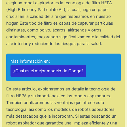
elegir un robot aspirador es la tecnología de filtro HEPA
(High Efficiency Particulate Air), la cual juega un papel
crucial en la calidad del aire que respiramos en nuestro
hogar. Este tipo de filtro es capaz de capturar partículas
diminutas, como polvo, ácaros, alérgenos y otros
contaminantes, mejorando significativamente la calidad del
aire interior y reduciendo los riesgos para la salud.
Mas información en:
¿Cuál es el mejor modelo de Conga?
En este artículo, exploraremos en detalle la tecnología de
filtro HEPA y su importancia en los robots aspiradores.
También analizaremos las ventajas que ofrece esta
tecnología, así como los modelos de robots aspiradores
más destacados que la incorporan. Si estás buscando un
robot aspirador que garantice una limpieza eficiente y una