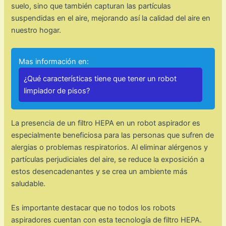
suelo, sino que también capturan las partículas
suspendidas en el aire, mejorando así la calidad del aire en
nuestro hogar.
Mas información en:
¿Qué características tiene que tener un robot
limpiador de pisos?
La presencia de un filtro HEPA en un robot aspirador es
especialmente beneficiosa para las personas que sufren de
alergias o problemas respiratorios. Al eliminar alérgenos y
partículas perjudiciales del aire, se reduce la exposición a
estos desencadenantes y se crea un ambiente más
saludable.
Es importante destacar que no todos los robots
aspiradores cuentan con esta tecnología de filtro HEPA.