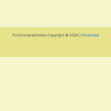
ForoComprasOnline Copyright © 2026 |
Privacidad
Política de privacidad y cookies
Cerrar
Privacy Overview
This website uses cookies to improve your experience while
you navigate through the website. Out of these, the cookies