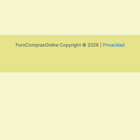
ForoComprasOnline Copyright © 2026 |
Privacidad
Política de privacidad y cookies
Cerrar
Privacy Overview
This website uses cookies to improve your experience while
you navigate through the website. Out of these, the cookies