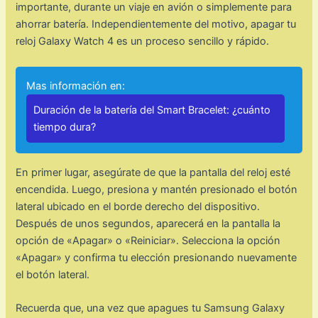
importante, durante un viaje en avión o simplemente para
ahorrar batería. Independientemente del motivo, apagar tu
reloj Galaxy Watch 4 es un proceso sencillo y rápido.
Mas información en:
Duración de la batería del Smart Bracelet: ¿cuánto
tiempo dura?
En primer lugar, asegúrate de que la pantalla del reloj esté
encendida. Luego, presiona y mantén presionado el botón
lateral ubicado en el borde derecho del dispositivo.
Después de unos segundos, aparecerá en la pantalla la
opción de «Apagar» o «Reiniciar». Selecciona la opción
«Apagar» y confirma tu elección presionando nuevamente
el botón lateral.
Recuerda que, una vez que apagues tu Samsung Galaxy