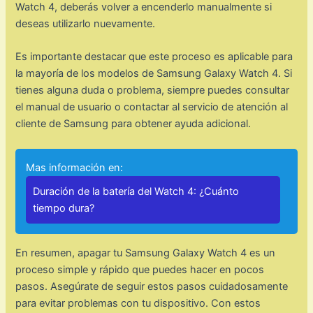
Watch 4, deberás volver a encenderlo manualmente si
deseas utilizarlo nuevamente.
Es importante destacar que este proceso es aplicable para
la mayoría de los modelos de Samsung Galaxy Watch 4. Si
tienes alguna duda o problema, siempre puedes consultar
el manual de usuario o contactar al servicio de atención al
cliente de Samsung para obtener ayuda adicional.
Mas información en:
Duración de la batería del Watch 4: ¿Cuánto
tiempo dura?
En resumen, apagar tu Samsung Galaxy Watch 4 es un
proceso simple y rápido que puedes hacer en pocos
pasos. Asegúrate de seguir estos pasos cuidadosamente
para evitar problemas con tu dispositivo. Con estos