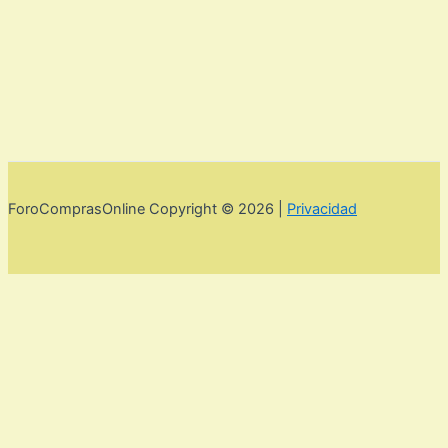
ForoComprasOnline Copyright © 2026 |
Privacidad
Utilizamos cookies para mejorar la experiencia de usuario. Para
seguir navegando por esta web debes de aceptar la política de
privacidad y las cookies.
Acepto
Rechazar
Aviso legal,
privacidad y cookies.
Política de privacidad y cookies