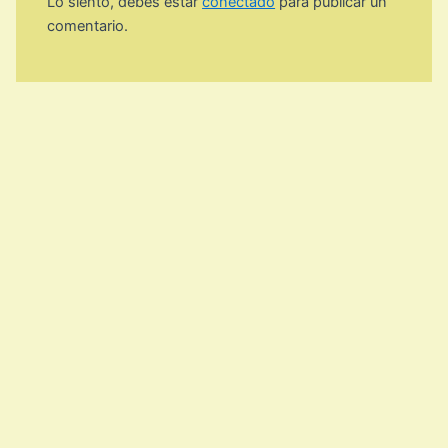
Lo siento, debes estar
conectado
para publicar un
comentario.