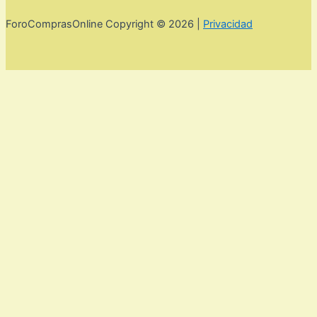
ForoComprasOnline Copyright © 2026 |
Privacidad
Utilizamos cookies para mejorar la experiencia de usuario. Para
seguir navegando por esta web debes de aceptar la política de
privacidad y las cookies.
Acepto
Rechazar
Aviso legal,
privacidad y cookies.
Política de privacidad y cookies
Cerrar
Privacy Overview
This website uses cookies to improve your experience while
you navigate through the website. Out of these, the cookies