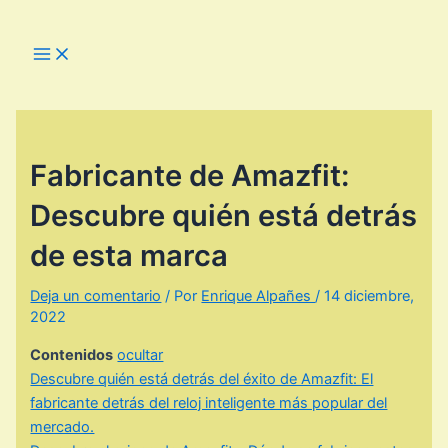
Ir
al
Main
Menu
contenido
Fabricante de Amazfit:
Descubre quién está detrás
de esta marca
Deja un comentario
/ Por
Enrique Alpañes
/
14 diciembre,
2022
Contenidos
ocultar
Descubre quién está detrás del éxito de Amazfit: El
fabricante detrás del reloj inteligente más popular del
mercado.