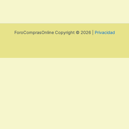
ForoComprasOnline Copyright © 2026 |
Privacidad
Política de privacidad y cookies
Cerrar
Privacy Overview
This website uses cookies to improve your experience while
you navigate through the website. Out of these, the cookies
that are categorized as necessary are stored on your