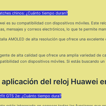
atches chinos: ¿Cuánto tiempo duran?
i es su compatibilidad con dispositivos móviles. Este relo
adas, mensajes y correos electrónicos, lo que te permite 
lla AMOLED de alta resolución que ofrece una excelente ca
gente de alta calidad que ofrece una amplia variedad de car
atibilidad con dispositivos móviles. Si estás buscando un r
aplicación del reloj Huawei en
zfit GTS 2e: ¿Cuánto tiempo dura?
e estás interesado en conocer todas las funciones que este