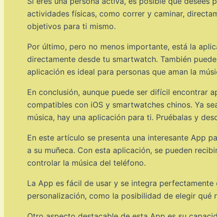
Si eres una persona activa, es posible que desees p
actividades físicas, como correr y caminar, direct
objetivos para ti mismo.
Por último, pero no menos importante, está la aplic
directamente desde tu smartwatch. También puedes b
aplicación es ideal para personas que aman la músic
En conclusión, aunque puede ser difícil encontrar 
compatibles con iOS y smartwatches chinos. Ya sea 
música, hay una aplicación para ti. Pruébalas y des
En este artículo se presenta una interesante App pa
a su muñeca. Con esta aplicación, se pueden recibir
controlar la música del teléfono.
La App es fácil de usar y se integra perfectamente
personalización, como la posibilidad de elegir qué
Otro aspecto destacable de esta App es su capacida