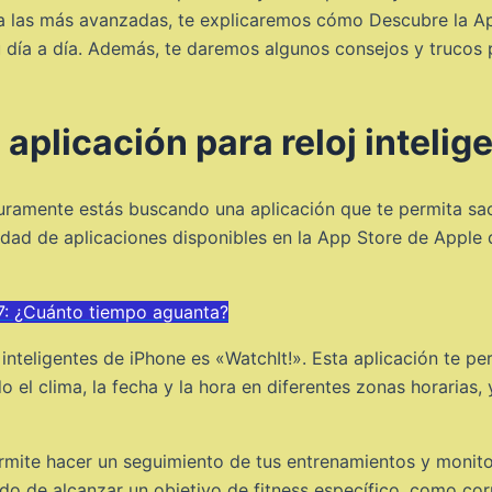
a las más avanzadas, te explicaremos cómo Descubre la Ap
 tu día a día. Además, te daremos algunos consejos y truco
aplicación para reloj intelig
eguramente estás buscando una aplicación que te permita s
edad de aplicaciones disponibles en la App Store de Apple 
 7: ¿Cuánto tiempo aguanta?
nteligentes de iPhone es «WatchIt!». Esta aplicación te perm
el clima, la fecha y la hora en diferentes zonas horarias, 
mite hacer un seguimiento de tus entrenamientos y monitor
ando de alcanzar un objetivo de fitness específico, como co