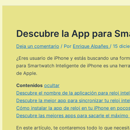
Descubre la App para Sma
Deja un comentario
/ Por
Enrique Alpañes
/
15 dici
¿Eres usuario de iPhone y estás buscando una form
para Smartwatch Inteligente de iPhone es una herram
de Apple.
Contenidos
ocultar
Descubre el nombre de la aplicación para reloj inte
Descubre la mejor app para sincronizar tu reloj int
Cómo instalar la app de reloj en tu iPhone en poco
Descubre las mejores apps para sacarle el máximo
En este artículo, te contaremos todo lo que neces