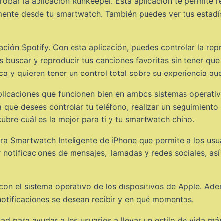
robar la aplicación Runkeeper. Esta aplicación te permite r
amente desde tu smartwatch. También puedes ver tus estadís
ación Spotify. Con esta aplicación, puedes controlar la re
uscar y reproducir tus canciones favoritas sin tener que sa
a y quieren tener un control total sobre su experiencia aud
aplicaciones que funcionen bien en ambos sistemas operati
que desees controlar tu teléfono, realizar un seguimiento d
cubre cuál es la mejor para ti y tu smartwatch chino.
ra Smartwatch Inteligente de iPhone que permite a los usua
 notificaciones de mensajes, llamadas y redes sociales, así
 con el sistema operativo de los dispositivos de Apple. Ad
 notificaciones se desean recibir y en qué momentos.
d para ayudar a los usuarios a llevar un estilo de vida má