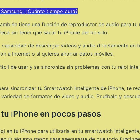
 Samsung: ¿Cuánto tiempo dura?
ambién tiene una función de reproductor de audio para tu m
a sin tener que sacar tu iPhone del bolsillo.
a capacidad de descargar videos y audio directamente en tu 
ión a Internet o si quieres ahorrar datos móviles.
ácil de usar y se sincroniza sin problemas con tu reloj int
para sincronizar tu Smartwatch Inteligente de iPhone, te 
na variedad de formatos de video y audio. Pruébalo y descub
n tu iPhone en pocos pasos
j en tu iPhone para utilizarla en tu smartwatch inteligente, 
 seguir algunos pasos para asegurarte de que todo funcion