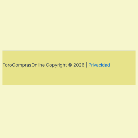
ForoComprasOnline Copyright © 2026 |
Privacidad
Utilizamos cookies para mejorar la experiencia de usuario. Para
seguir navegando por esta web debes de aceptar la política de
privacidad y las cookies.
Acepto
Rechazar
Aviso legal,
privacidad y cookies.
Política de privacidad y cookies