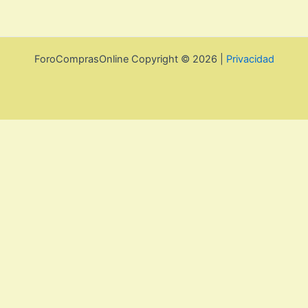
ForoComprasOnline Copyright © 2026 |
Privacidad
Política de privacidad y cookies
Cerrar
Privacy Overview
This website uses cookies to improve your experience while
you navigate through the website. Out of these, the cookies
that are categorized as necessary are stored on your
browser as they are essential for the working of basic