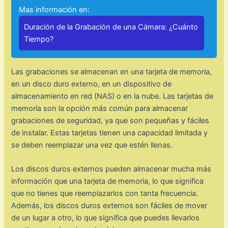
Mas información en:
Duración de la Grabación de una Cámara: ¿Cuánto
Tiempo?
Las grabaciones se almacenan en una tarjeta de memoria,
en un disco duro externo, en un dispositivo de
almacenamiento en red (NAS) o en la nube. Las tarjetas de
memoria son la opción más común para almacenar
grabaciones de seguridad, ya que son pequeñas y fáciles
de instalar. Estas tarjetas tienen una capacidad limitada y
se deben reemplazar una vez que estén llenas.
Los discos duros externos pueden almacenar mucha más
información que una tarjeta de memoria, lo que significa
que no tienes que reemplazarlos con tanta frecuencia.
Además, los discos duros externos son fáciles de mover
de un lugar a otro, lo que significa que puedes llevarlos