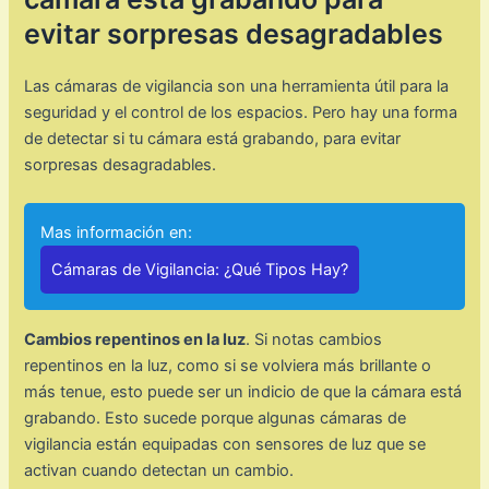
evitar sorpresas desagradables
Las cámaras de vigilancia son una herramienta útil para la
seguridad y el control de los espacios. Pero hay una forma
de detectar si tu cámara está grabando, para evitar
sorpresas desagradables.
Mas información en:
Cámaras de Vigilancia: ¿Qué Tipos Hay?
Cambios repentinos en la luz
. Si notas cambios
repentinos en la luz, como si se volviera más brillante o
más tenue, esto puede ser un indicio de que la cámara está
grabando. Esto sucede porque algunas cámaras de
vigilancia están equipadas con sensores de luz que se
activan cuando detectan un cambio.