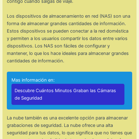
contigo cuando salgas de viaje.
Los dispositivos de almacenamiento en red (NAS) son una
forma de almacenar grandes cantidades de información.
Estos dispositivos se pueden conectar a la red doméstica
y permiten a los usuarios compartir los datos entre varios
dispositivos. Los NAS son fáciles de configurar y
mantener, lo que los hace ideales para almacenar grandes
cantidades de información.
Mas información en:
Descubre Cuántos Minutos Graban las Cámaras
de Seguridad
La nube también es una excelente opción para almacenar
grabaciones de seguridad. La nube ofrece una alta
seguridad para tus datos, lo que significa que no tienes que