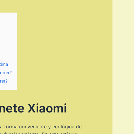
tima
orrer?
rer?
inete Xiaomi
na forma conveniente y ecológica de