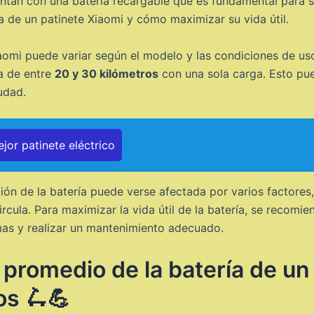
ntan con una batería recargable que es fundamental para su
 de un patinete Xiaomi y cómo maximizar su vida útil.
iaomi puede variar según el modelo y las condiciones de u
a de entre
20 y 30 kilómetros
con una sola carga. Esto pued
udad.
jor patinete eléctrico
ión de la batería puede verse afectada por varios factores
circula. Para maximizar la vida útil de la batería, se recom
as y realizar un mantenimiento adecuado.
promedio de la batería de un
os 🛴💪