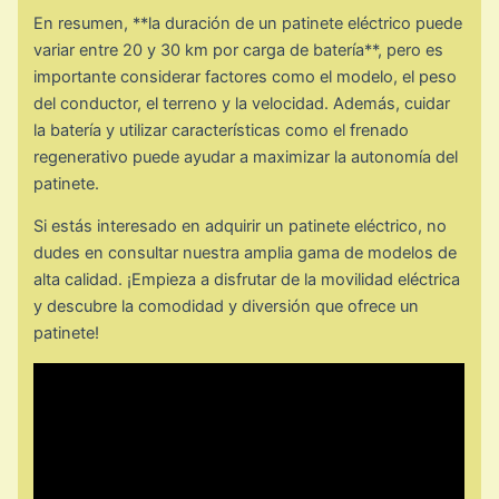
En resumen, **la duración de un patinete eléctrico puede
variar entre 20 y 30 km por carga de batería**, pero es
importante considerar factores como el modelo, el peso
del conductor, el terreno y la velocidad. Además, cuidar
la batería y utilizar características como el frenado
regenerativo puede ayudar a maximizar la autonomía del
patinete.
Si estás interesado en adquirir un patinete eléctrico, no
dudes en consultar nuestra amplia gama de modelos de
alta calidad. ¡Empieza a disfrutar de la movilidad eléctrica
y descubre la comodidad y diversión que ofrece un
patinete!