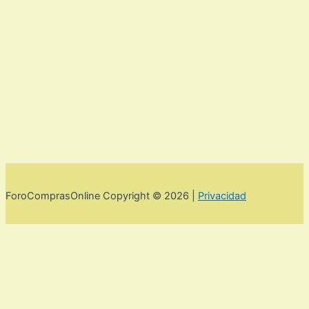
ForoComprasOnline Copyright © 2026 |
Privacidad
Utilizamos cookies para mejorar la experiencia de usuario. Para
seguir navegando por esta web debes de aceptar la política de
privacidad y las cookies.
Acepto
Rechazar
Aviso legal,
privacidad y cookies.