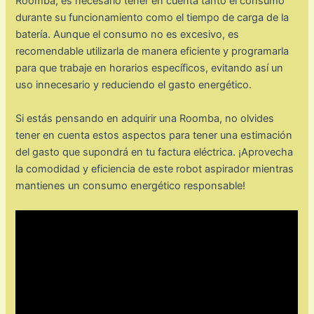
Roomba, es necesario tener en cuenta tanto el consumo
durante su funcionamiento como el tiempo de carga de la
batería. Aunque el consumo no es excesivo, es
recomendable utilizarla de manera eficiente y programarla
para que trabaje en horarios específicos, evitando así un
uso innecesario y reduciendo el gasto energético.
Si estás pensando en adquirir una Roomba, no olvides
tener en cuenta estos aspectos para tener una estimación
del gasto que supondrá en tu factura eléctrica. ¡Aprovecha
la comodidad y eficiencia de este robot aspirador mientras
mantienes un consumo energético responsable!