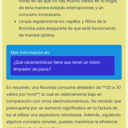
horas en las que no hay mucho tráfico en tu hogar,
de esta manera evitarás interrupciones y un
consumo innecesario.
Limpia regularmente los cepillos y filtros de la
Roomba para asegurarte de que esté funcionando
de manera óptima.
Mas información en:
¿Qué características tiene que tener un robot
limpiador de pisos?
En resumen, una Roomba consume alrededor de **20 a 30
vatios por hora**, lo cual es relativamente bajo en
comparación con otros electrodomésticos. No tendrás que
preocuparte por un aumento significativo en tu factura de
luz al utilizar una aspiradora robotizada. Además, siguiendo
algunos consejos simples, puedes maximizar la eficiencia