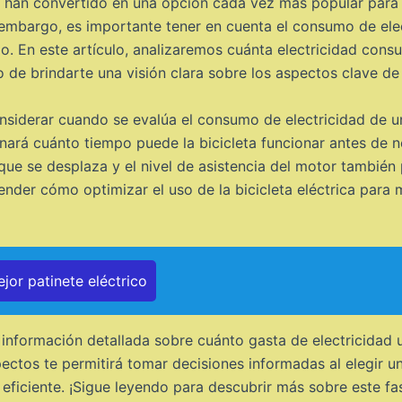
s se han convertido en una opción cada vez más popular para
 embargo, es importante tener en cuenta el consumo de ele
azo. En este artículo, analizaremos cuánta electricidad cons
 de brindarte una visión clara sobre los aspectos clave de 
iderar cuando se evalúa el consumo de electricidad de una
inará cuánto tiempo puede la bicicleta funcionar antes de 
l que se desplaza y el nivel de asistencia del motor también
tender cómo optimizar el uso de la bicicleta eléctrica para 
jor patinete eléctrico
información detallada sobre cuánto gasta de electricidad un
tos te permitirá tomar decisiones informadas al elegir una 
eficiente. ¡Sigue leyendo para descubrir más sobre este fa