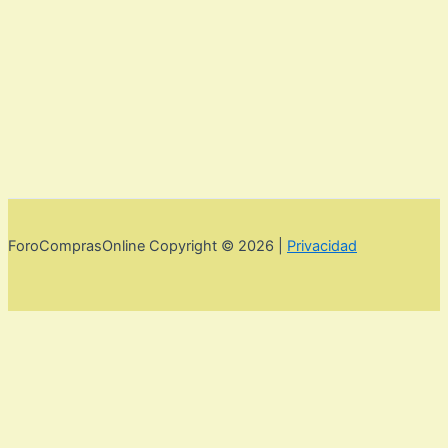
ForoComprasOnline Copyright © 2026 |
Privacidad
Utilizamos cookies para mejorar la experiencia de usuario. Para
seguir navegando por esta web debes de aceptar la política de
privacidad y las cookies.
Acepto
Rechazar
Aviso legal,
privacidad y cookies.
Política de privacidad y cookies