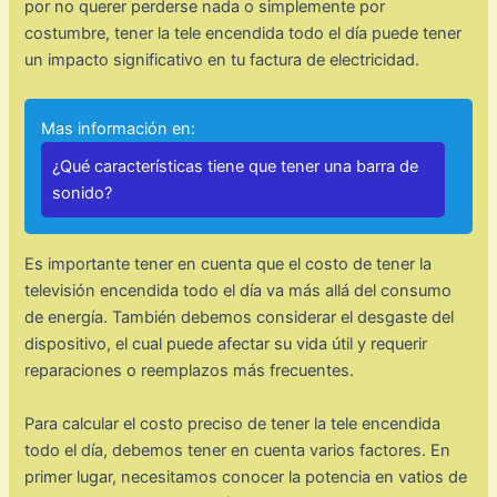
por no querer perderse nada o simplemente por
costumbre, tener la tele encendida todo el día puede tener
un impacto significativo en tu factura de electricidad.
Mas información en:
¿Qué características tiene que tener una barra de
sonido?
Es importante tener en cuenta que el costo de tener la
televisión encendida todo el día va más allá del consumo
de energía. También debemos considerar el desgaste del
dispositivo, el cual puede afectar su vida útil y requerir
reparaciones o reemplazos más frecuentes.
Para calcular el costo preciso de tener la tele encendida
todo el día, debemos tener en cuenta varios factores. En
primer lugar, necesitamos conocer la potencia en vatios de