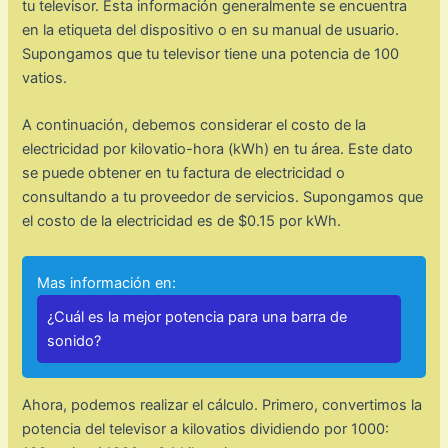
tu televisor. Esta información generalmente se encuentra
en la etiqueta del dispositivo o en su manual de usuario.
Supongamos que tu televisor tiene una potencia de 100
vatios.
A continuación, debemos considerar el costo de la
electricidad por kilovatio-hora (kWh) en tu área. Este dato
se puede obtener en tu factura de electricidad o
consultando a tu proveedor de servicios. Supongamos que
el costo de la electricidad es de $0.15 por kWh.
Mas información en:
¿Cuál es la mejor potencia para una barra de
sonido?
Ahora, podemos realizar el cálculo. Primero, convertimos la
potencia del televisor a kilovatios dividiendo por 1000: