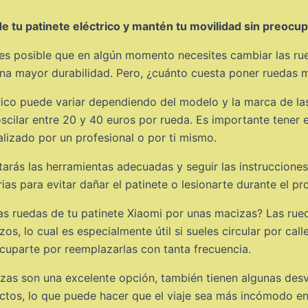
e tu patinete eléctrico y mantén tu movilidad sin preocu
i, es posible que en algún momento necesites cambiar las r
na mayor durabilidad. Pero, ¿cuánto cuesta poner ruedas m
rico puede variar dependiendo del modelo y la marca de las 
cilar entre 20 y 40 euros por rueda. Es importante tener 
alizado por un profesional o por ti mismo.
tarás las herramientas adecuadas y seguir las instruccione
s para evitar dañar el patinete o lesionarte durante el pr
as ruedas de tu patinete Xiaomi por unas macizas? Las rue
azos, lo cual es especialmente útil si sueles circular por cal
cuparte por reemplazarlas con tanta frecuencia.
izas son una excelente opción, también tienen algunas desv
os, lo que puede hacer que el viaje sea más incómodo en 