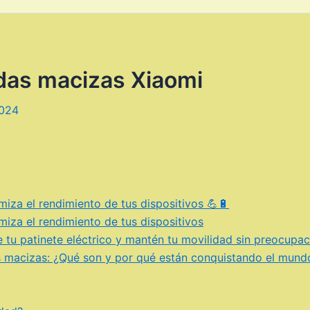
das macizas Xiaomi
2024
iza el rendimiento de tus dispositivos 💪🔋
iza el rendimiento de tus dispositivos
 tu patinete eléctrico y mantén tu movilidad sin preocupa
as macizas: ¿Qué son y por qué están conquistando el mund