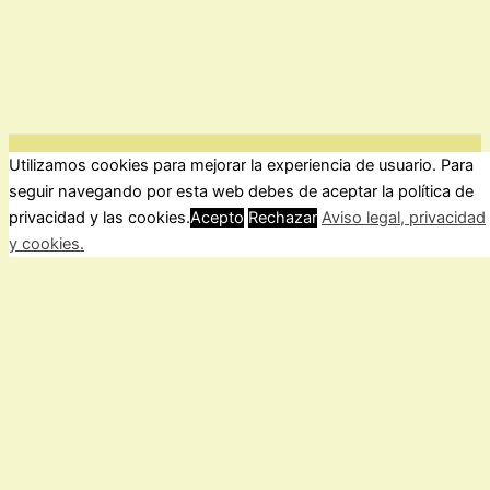
Utilizamos cookies para mejorar la experiencia de usuario. Para
ForoComprasOnline Copyright © 2026 |
Privacidad
seguir navegando por esta web debes de aceptar la política de
privacidad y las cookies.
Acepto
Rechazar
Aviso legal, privacidad
y cookies.
Cerrar
Privacy Overview
This website uses cookies to improve your experience while