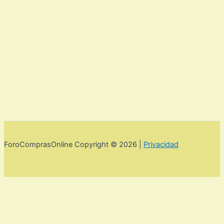
ForoComprasOnline Copyright © 2026 |
Privacidad
Utilizamos cookies para mejorar la experiencia de usuario. Para
seguir navegando por esta web debes de aceptar la política de
privacidad y las cookies.
Acepto
Rechazar
Aviso legal,
privacidad y cookies.