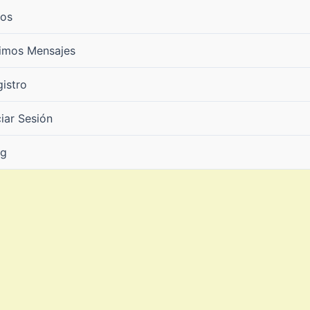
ros
timos Mensajes
istro
ciar Sesión
og