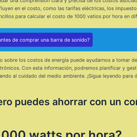
rindar una comprensión clara y precisa de los costos asocia
fluyen en el costo, como las tarifas eléctricas, los impuest
illos para calcular el costo de 1000 vatios por hora en dif
ntes de comprar una barra de sonido?
o sobre los costos de energía puede ayudarnos a tomar de
ctrónicos. Con esta información, podremos planificar y ges
yendo al cuidado del medio ambiente. ¡Sigue leyendo para d
ero puedes ahorrar con un c
1000 watts por hora?