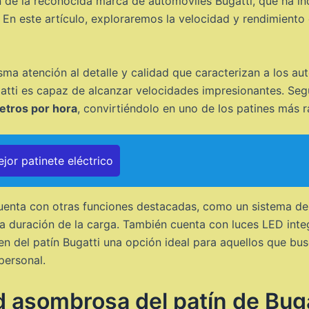
n de la reconocida marca de automóviles Bugatti, que ha i
 En este artículo, exploraremos la velocidad y rendimiento 
isma atención al detalle y calidad que caracterizan a los a
ugatti es capaz de alcanzar velocidades impresionantes. Se
etros por hora
, convirtiéndolo en uno de los patines más 
jor patinete eléctrico
cuenta con otras funciones destacadas, como un sistema de
 la duración de la carga. También cuenta con luces LED inte
en del patín Bugatti una opción ideal para aquellos que bu
personal.
d asombrosa del patín de Buga