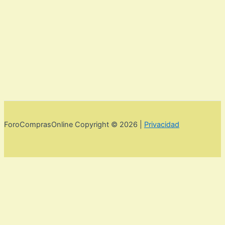
ForoComprasOnline Copyright © 2026 |
Privacidad
Utilizamos cookies para mejorar la experiencia de usuario. Para
seguir navegando por esta web debes de aceptar la política de
privacidad y las cookies.
Acepto
Rechazar
Aviso legal,
privacidad y cookies.
Política de privacidad y cookies