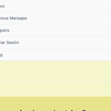
ros
timos Mensajes
istro
ciar Sesión
og