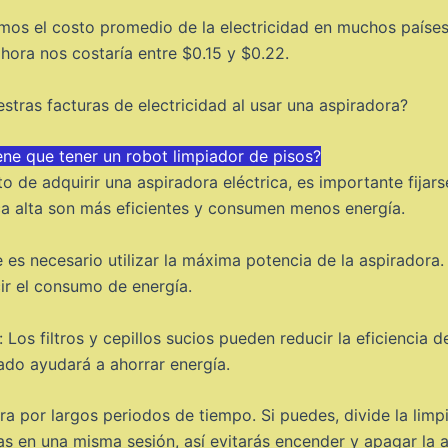
ramos el costo promedio de la electricidad en muchos país
hora nos costaría entre $0.15 y $0.22.
tras facturas de electricidad al usar una aspiradora?
iene que tener un robot limpiador de pisos?
to de adquirir una aspiradora eléctrica, es importante fijars
ca alta son más eficientes y consumen menos energía.
 es necesario utilizar la máxima potencia de la aspiradora. 
ir el consumo de energía.
te: Los filtros y cepillos sucios pueden reducir la eficienci
ado ayudará a ahorrar energía.
dora por largos periodos de tiempo. Si puedes, divide la lim
as en una misma sesión, así evitarás encender y apagar la