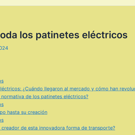
da los patinetes eléctricos
2024
os
 eléctricos: ¿Cuándo llegaron al mercado y cómo han revol
 normativa de los patinetes eléctricos?
os
empo hasta su creación
os
el creador de esta innovadora forma de transporte?