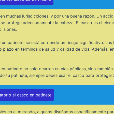
o en muchas jurisdicciones, y por una buena razón. Un acci
 se protege adecuadamente la cabeza. El casco es el elem
lisiones.
 un patinete, se está corriendo un riesgo significativo. Las
o plazo en términos de salud y calidad de vida. Además, e
 en patinete no solo ocurren en vías públicas, sino tambié
do tu patinete, siempre debes usar el casco para protege
torio el casco en patinete
bles en el mercado, algunos diseñados específicamente para 