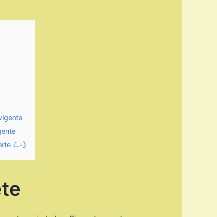
vigente
gente
rte 🛴💨
ete