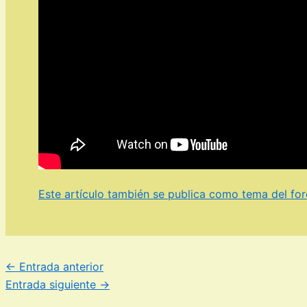
Este artículo también se publica como tema del for
←
Entrada anterior
Entrada siguiente
→