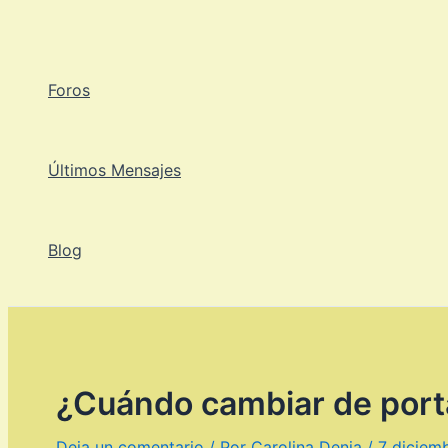
Ir
al
contenido
Foros
Últimos Mensajes
Blog
¿Cuándo cambiar de portá
Deja un comentario
/ Por
Carolina Denia
/
7 diciem