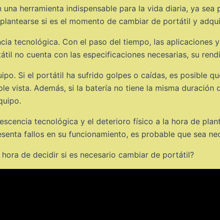
n una herramienta indispensable para la vida diaria, ya sea p
lantearse si es el momento de cambiar de portátil y adqui
cia tecnológica. Con el paso del tiempo, las aplicaciones
tátil no cuenta con las especificaciones necesarias, su ren
uipo. Si el portátil ha sufrido golpes o caídas, es posible 
 vista. Además, si la batería no tiene la misma duración qu
quipo.
scencia tecnológica y el deterioro físico a la hora de plant
esenta fallos en su funcionamiento, es probable que sea ne
hora de decidir si es necesario cambiar de portátil?