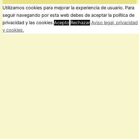
Utilizamos cookies para mejorar la experiencia de usuario. Para
ForoComprasOnline Copyright © 2026 |
Privacidad
seguir navegando por esta web debes de aceptar la política de
privacidad y las cookies.
Acepto
Rechazar
Aviso legal, privacidad
y cookies.
Cerrar
Privacy Overview
This website uses cookies to improve your experience while
you navigate through the website. Out of these, the cookies
that are categorized as necessary are stored on your browser
as they are essential for the working of basic functionalities of
the
...
Necessary
Necessary