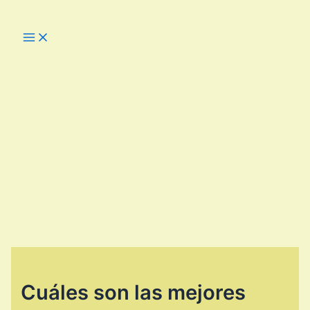
Ir
al
Main
Menu
contenido
Cuáles son las mejores