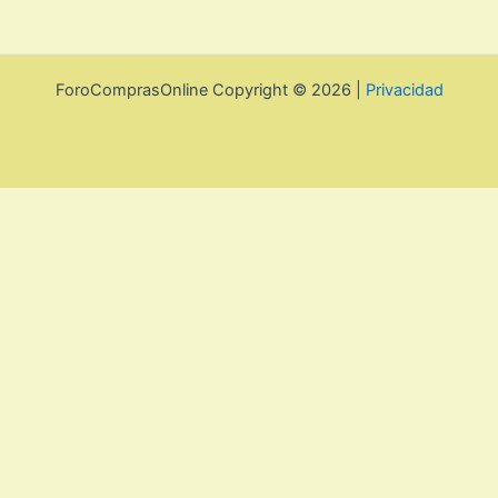
ForoComprasOnline Copyright © 2026 |
Privacidad
Utilizamos cookies para mejorar la experiencia de usuario. Para
seguir navegando por esta web debes de aceptar la política de
privacidad y las cookies.
Acepto
Rechazar
Aviso legal, privacidad y
cookies.
Política de privacidad y cookies
Cerrar
Privacy Overview
This website uses cookies to improve your experience while you
navigate through the website. Out of these, the cookies that are