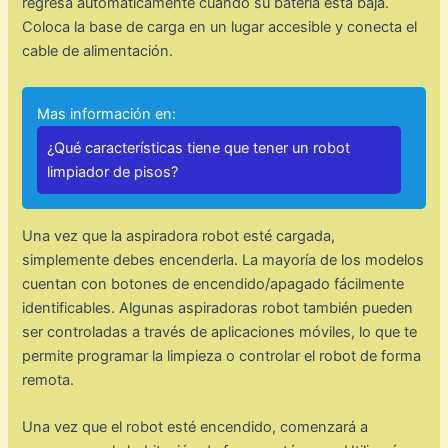
regresa automáticamente cuando su batería está baja.
Coloca la base de carga en un lugar accesible y conecta el
cable de alimentación.
Mas información en:
¿Qué características tiene que tener un robot
limpiador de pisos?
Una vez que la aspiradora robot esté cargada,
simplemente debes encenderla. La mayoría de los modelos
cuentan con botones de encendido/apagado fácilmente
identificables. Algunas aspiradoras robot también pueden
ser controladas a través de aplicaciones móviles, lo que te
permite programar la limpieza o controlar el robot de forma
remota.
Una vez que el robot esté encendido, comenzará a