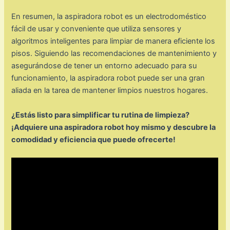
En resumen, la aspiradora robot es un electrodoméstico
fácil de usar y conveniente que utiliza sensores y
algoritmos inteligentes para limpiar de manera eficiente los
pisos. Siguiendo las recomendaciones de mantenimiento y
asegurándose de tener un entorno adecuado para su
funcionamiento, la aspiradora robot puede ser una gran
aliada en la tarea de mantener limpios nuestros hogares.
¿Estás listo para simplificar tu rutina de limpieza?
¡Adquiere una aspiradora robot hoy mismo y descubre la
comodidad y eficiencia que puede ofrecerte!