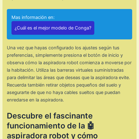
Mas información en:
¿Cuál es el mejor modelo de Conga?
Una vez que hayas configurado los ajustes según tus
preferencias, simplemente presiona el botón de inicio y
observa cómo la aspiradora robot comienza a moverse por
la habitación. Utiliza las barreras virtuales suministradas
para delimitar las áreas que deseas que la aspiradora evite.
Recuerda también retirar objetos pequeños del suelo y
asegurarte de que no haya cables sueltos que puedan
enredarse en la aspiradora.
Descubre el fascinante
funcionamiento de la 🤖
aspiradora robot y cómo